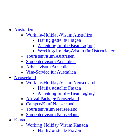
Zum
Inhalt
springen
Australien
Working-Holiday-Visum Australien
Häufig gestellte Fragen
Anleitung für die Beantragung
Working-Holiday-Visum für Österreicher
Touristenvisum Australien
Studentenvisum Australien
Arbeitsvisum Australien
Visa-Service für Australien
Neuseeland
Working-Holiday-Visum Neuseeland
Häufig gestellte Fragen
Anleitung für die Beantragung
Arrival Package Neuseeland
Camper-Kauf Neuseeland
Touristenvisum Neuseeland
Studentenvisum Neuseeland
Kanada
Working-Holiday-Visum Kanada
Häufig gestellte Fragen