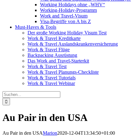
Working Holidays ohne „WHV“
Working-Holiday-Programm
Work and Travel-Visum
Visa-Begriffe von A bis Z
Must-Haves & Tools
Der große Working Holiday Visum Test
Work & Travel Kreditkarte
Work & Travel Auslandskrankenversicherung
Work & Travel Flüge
Backpacking Ausrüstung
Das Work and Travel-Starterkit
Work & Travel Test
Work & Travel Planungs-Checkliste
Work & Travel Tutorials
Work & Travel Webinar
Suche
nach:
Au Pair in den USA
Au Pair in den USA
Marion
2020-12-04T13:34:50+01:00