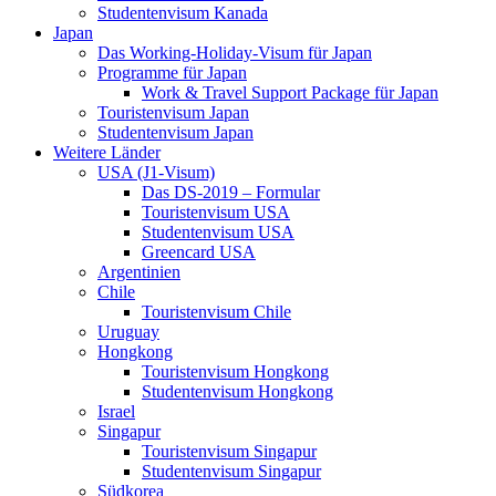
Studentenvisum Kanada
Japan
Das Working-Holiday-Visum für Japan
Programme für Japan
Work & Travel Support Package für Japan
Touristenvisum Japan
Studentenvisum Japan
Weitere Länder
USA (J1-Visum)
Das DS-2019 – Formular
Touristenvisum USA
Studentenvisum USA
Greencard USA
Argentinien
Chile
Touristenvisum Chile
Uruguay
Hongkong
Touristenvisum Hongkong
Studentenvisum Hongkong
Israel
Singapur
Touristenvisum Singapur
Studentenvisum Singapur
Südkorea