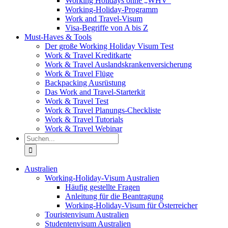
Working Holidays ohne „WHV“
Working-Holiday-Programm
Work and Travel-Visum
Visa-Begriffe von A bis Z
Must-Haves & Tools
Der große Working Holiday Visum Test
Work & Travel Kreditkarte
Work & Travel Auslandskrankenversicherung
Work & Travel Flüge
Backpacking Ausrüstung
Das Work and Travel-Starterkit
Work & Travel Test
Work & Travel Planungs-Checkliste
Work & Travel Tutorials
Work & Travel Webinar
Suche
nach:
Australien
Working-Holiday-Visum Australien
Häufig gestellte Fragen
Anleitung für die Beantragung
Working-Holiday-Visum für Österreicher
Touristenvisum Australien
Studentenvisum Australien