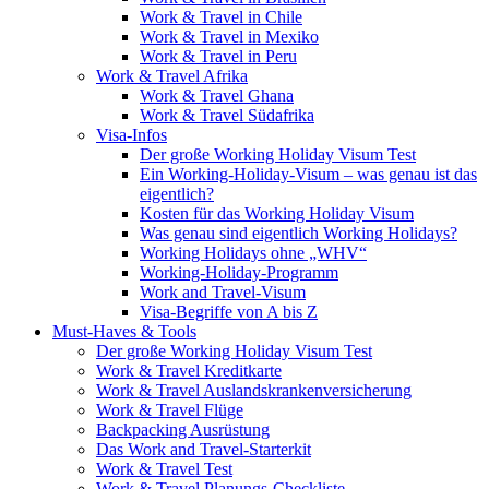
Work & Travel in Chile
Work & Travel in Mexiko
Work & Travel in Peru
Work & Travel Afrika
Work & Travel Ghana
Work & Travel Südafrika
Visa-Infos
Der große Working Holiday Visum Test
Ein Working-Holiday-Visum – was genau ist das
eigentlich?
Kosten für das Working Holiday Visum
Was genau sind eigentlich Working Holidays?
Working Holidays ohne „WHV“
Working-Holiday-Programm
Work and Travel-Visum
Visa-Begriffe von A bis Z
Must-Haves & Tools
Der große Working Holiday Visum Test
Work & Travel Kreditkarte
Work & Travel Auslandskrankenversicherung
Work & Travel Flüge
Backpacking Ausrüstung
Das Work and Travel-Starterkit
Work & Travel Test
Work & Travel Planungs-Checkliste