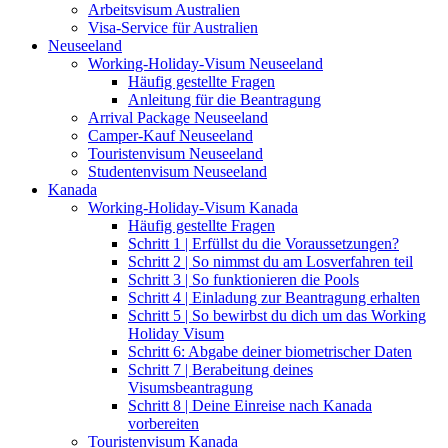
Arbeitsvisum Australien
Visa-Service für Australien
Neuseeland
Working-Holiday-Visum Neuseeland
Häufig gestellte Fragen
Anleitung für die Beantragung
Arrival Package Neuseeland
Camper-Kauf Neuseeland
Touristenvisum Neuseeland
Studentenvisum Neuseeland
Kanada
Working-Holiday-Visum Kanada
Häufig gestellte Fragen
Schritt 1 | Erfüllst du die Voraussetzungen?
Schritt 2 | So nimmst du am Losverfahren teil
Schritt 3 | So funktionieren die Pools
Schritt 4 | Einladung zur Beantragung erhalten
Schritt 5 | So bewirbst du dich um das Working
Holiday Visum
Schritt 6: Abgabe deiner biometrischer Daten
Schritt 7 | Berabeitung deines
Visumsbeantragung
Schritt 8 | Deine Einreise nach Kanada
vorbereiten
Touristenvisum Kanada