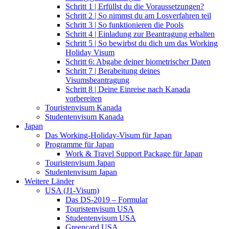
Schritt 1 | Erfüllst du die Voraussetzungen?
Schritt 2 | So nimmst du am Losverfahren teil
Schritt 3 | So funktionieren die Pools
Schritt 4 | Einladung zur Beantragung erhalten
Schritt 5 | So bewirbst du dich um das Working
Holiday Visum
Schritt 6: Abgabe deiner biometrischer Daten
Schritt 7 | Berabeitung deines
Visumsbeantragung
Schritt 8 | Deine Einreise nach Kanada
vorbereiten
Touristenvisum Kanada
Studentenvisum Kanada
Japan
Das Working-Holiday-Visum für Japan
Programme für Japan
Work & Travel Support Package für Japan
Touristenvisum Japan
Studentenvisum Japan
Weitere Länder
USA (J1-Visum)
Das DS-2019 – Formular
Touristenvisum USA
Studentenvisum USA
Greencard USA