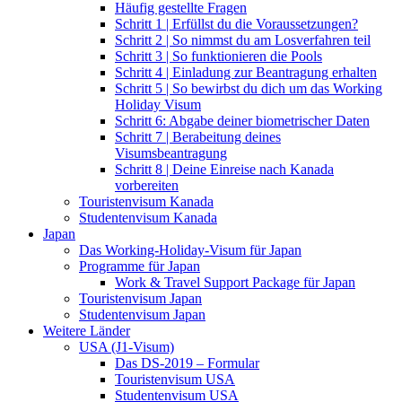
Häufig gestellte Fragen
Schritt 1 | Erfüllst du die Voraussetzungen?
Schritt 2 | So nimmst du am Losverfahren teil
Schritt 3 | So funktionieren die Pools
Schritt 4 | Einladung zur Beantragung erhalten
Schritt 5 | So bewirbst du dich um das Working
Holiday Visum
Schritt 6: Abgabe deiner biometrischer Daten
Schritt 7 | Berabeitung deines
Visumsbeantragung
Schritt 8 | Deine Einreise nach Kanada
vorbereiten
Touristenvisum Kanada
Studentenvisum Kanada
Japan
Das Working-Holiday-Visum für Japan
Programme für Japan
Work & Travel Support Package für Japan
Touristenvisum Japan
Studentenvisum Japan
Weitere Länder
USA (J1-Visum)
Das DS-2019 – Formular
Touristenvisum USA
Studentenvisum USA